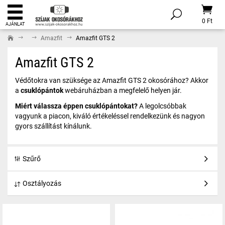
0 Ft
AJÁNLAT
Amazfit
Amazfit GTS 2
Amazfit GTS 2
Védőtokra van szüksége az Amazfit GTS 2 okosórához? Akkor
a
csuklópántok
webáruházban a megfelelő helyen jár.
Miért válassza éppen
csuklópántokat?
A legolcsóbbak
vagyunk a piacon, kiváló értékeléssel rendelkezünk és nagyon
gyors szállítást kínálunk.
Szűrő
Osztályozás