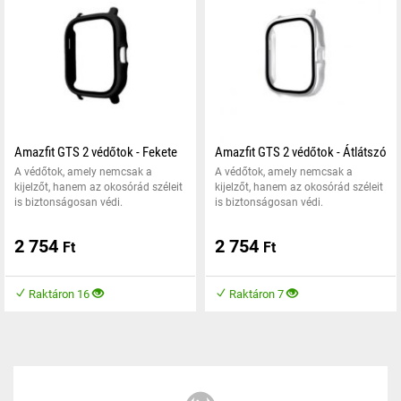
Amazfit GTS 2 védőtok - Fekete
Amazfit GTS 2 védőtok - Átlátszó
A védőtok, amely nemcsak a
A védőtok, amely nemcsak a
kijelzőt, hanem az okosórád széleit
kijelzőt, hanem az okosórád széleit
is biztonságosan védi.
is biztonságosan védi.
2 754
2 754
Ft
Ft
Raktáron 16
Raktáron 7