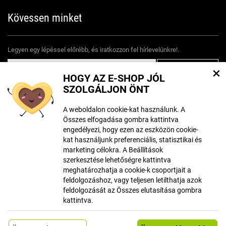
Kövessen minket
Legyen egy lépéssel előrébb, és iratkozzon fel hírlevelünkre!.
×
HOGY AZ E-SHOP JÓL
Egyetértek
személyes adatok feldolgozásával
SZOLGÁLJON ÖNT
A weboldalon cookie-kat használunk. A
Összes elfogadása gombra kattintva
engedélyezi, hogy ezen az eszközön cookie-
kat használjunk preferenciális, statisztikai és
marketing célokra. A Beállítások
szerkesztése lehetőségre kattintva
meghatározhatja a cookie-k csoportjait a
© Szerzői jog ECLIPSERA s.r.o.
feldolgozáshoz, vagy teljesen letilthatja azok
Minden jog fentartva
feldolgozását az Összes elutasítása gombra
kattintva.
Klasszikus verzió megjelenítése