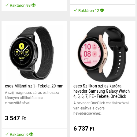
Raktáron 93
Raktáron 12
eses Milánói szíj - Fekete, 20 mm
eses Szilikon szíjas karóra
heveder Samsung Galaxy Watch
A szíj mágneses záras és hossza
4, 5, 6, 7, FE - Fekete, OneClick
könnyen állítható a csat
elmozdításával.
A heveder OneClick csatlakozóval
van ellátva a gyors
hevedercseréhez.
3 547
Ft
6 737
Ft
Raktáron 6