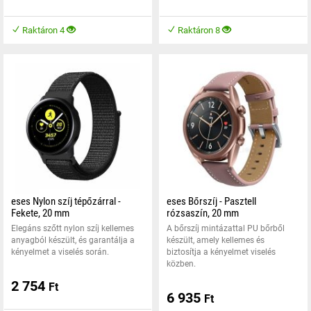
Raktáron 4
Raktáron 8
eses Nylon szíj tépőzárral -
eses Bőrszíj - Pasztell
Fekete, 20 mm
rózsaszín, 20 mm
Elegáns szőtt nylon szíj kellemes
A bőrszíj mintázattal PU bőrből
anyagból készült, és garantálja a
készült, amely kellemes és
kényelmet a viselés során.
biztosítja a kényelmet viselés
közben.
2 754
Ft
6 935
Ft