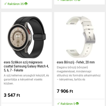
Raktáron 35
eses Szilikon szíj mágneses
eses Bőrszíj - Fehér, 20 mm
csattal Samsung Galaxy Watch 4,
Elegáns bőrszíj bőrszerű
5, 6, 7 - Fekete
megjelenéssel, mindennapi
A szíj kellemes anyagból készült, és
stílushoz és formális alkalmakhoz
garantálja a kényelmet viselés
– kényelmes, tartós és
közben.
7 906
Ft
3 547
Ft
Raktáron 5