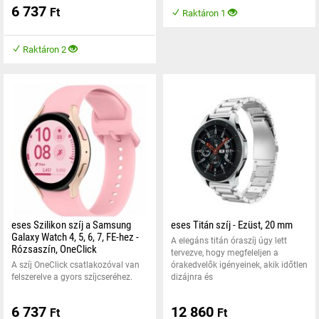
6 737
Ft
Raktáron 1
Raktáron 2
eses Szilikon szíj a Samsung
eses Titán szíj - Ezüst, 20 mm
Galaxy Watch 4, 5, 6, 7, FE-hez -
A elegáns titán óraszíj úgy lett
Rózsaszín, OneClick
tervezve, hogy megfeleljen a
A szíj OneClick csatlakozóval van
órakedvelők igényeinek, akik időtlen
felszerelve a gyors szíjcseréhez.
dizájnra és
6 737
12 860
Ft
Ft