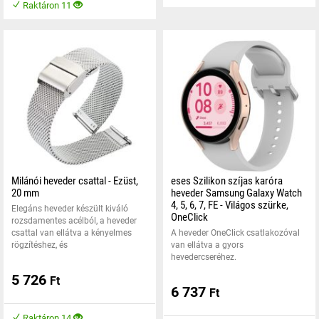
Raktáron 11
Milánói heveder csattal - Ezüst,
eses Szilikon szíjas karóra
20 mm
heveder Samsung Galaxy Watch
4, 5, 6, 7, FE - Világos szürke,
Elegáns heveder készült kiváló
OneClick
rozsdamentes acélból, a heveder
csattal van ellátva a kényelmes
A heveder OneClick csatlakozóval
rögzítéshez, és
van ellátva a gyors
hevedercseréhez.
5 726
Ft
6 737
Ft
Raktáron 14