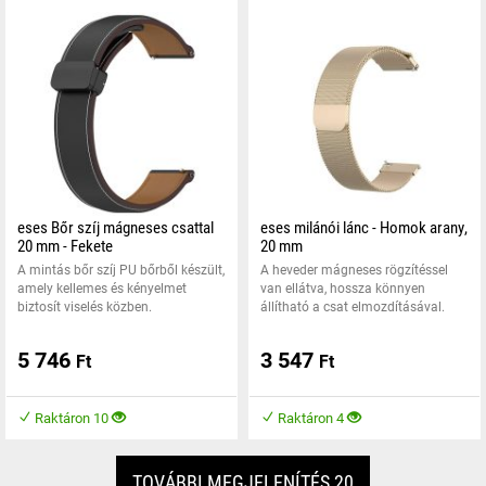
eses Bőr szíj mágneses csattal
eses milánói lánc - Homok arany,
20 mm - Fekete
20 mm
A mintás bőr szíj PU bőrből készült,
A heveder mágneses rögzítéssel
amely kellemes és kényelmet
van ellátva, hossza könnyen
biztosít viselés közben.
állítható a csat elmozdításával.
5 746
3 547
Ft
Ft
Raktáron 10
Raktáron 4
TOVÁBBI MEGJELENÍTÉS 20