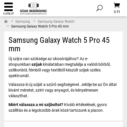
0 Ft
AJÁNLAT
Samsung
Samsung Galaxy Watch
Samsung Galaxy Watch 5 Pro 45 mm
Samsung Galaxy Watch 5 Pro 45
mm
Új szíjra van szüksége az okosórájához? Az e-
shopunkban
szíjak
kínálatában megtalálja a valódi bőrből,
szilikonból, fémből vagy textilből készült szíjak széles
spektrumát.
Válassza ki új szíját a szűrő segítségével. Jelölje be az Ön által
kívánt méretet, színt vagy anyagot, és kényelmesen
választhat.
Miért válassza a mi szíjboltot?
Kiváló értékelések, gyors
szállítás és a legolcsóbb árak közé tartozunk a piacon.