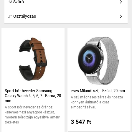
Szűrő
Osztályozás
Sport bőr heveder Samsung
eses Milánói szíj - Ezüst, 20 mm
Galaxy Watch 4, 5, 6, 7 - Barna, 20
A szíj mágneses záras és hossza
mm
könnyen állítható a csat
A sport bőr heveder az órához
elmozdításával.
kellemes flexi anyagból készült,
modern bőrdizájn egyesítve, amely
3 547
Ft
tökéletes