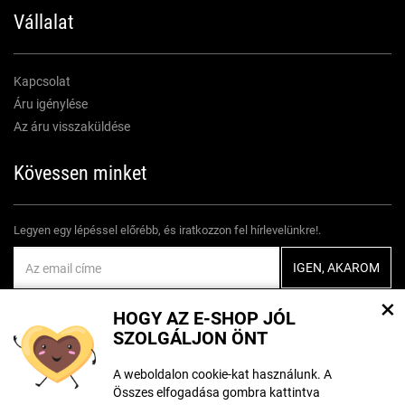
Vállalat
Kapcsolat
Áru igénylése
Az áru visszaküldése
Kövessen minket
Legyen egy lépéssel előrébb, és iratkozzon fel hírlevelünkre!.
Egyetértek
személyes adatok feldolgozásával
×
HOGY AZ E-SHOP JÓL
SZOLGÁLJON ÖNT
A weboldalon cookie-kat használunk. A
Összes elfogadása gombra kattintva