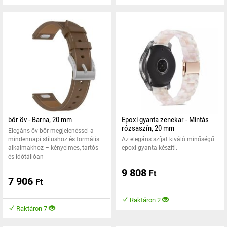
bőr öv - Barna, 20 mm
Epoxi gyanta zenekar - Mintás
rózsaszín, 20 mm
Elegáns öv bőr megjelenéssel a
mindennapi stílushoz és formális
Az elegáns szíjat kiváló minőségű
alkalmakhoz – kényelmes, tartós
epoxi gyanta készíti.
és időtállóan
9 808
Ft
7 906
Ft
Raktáron 2
Raktáron 7