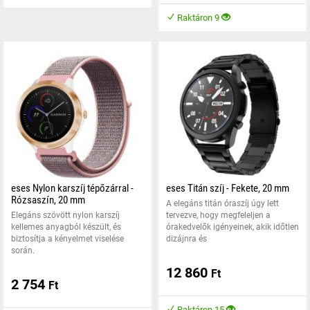
Raktáron 9
eses Nylon karszíj tépőzárral -
eses Titán szíj - Fekete, 20 mm
Rózsaszín, 20 mm
A elegáns titán óraszíj úgy lett
Elegáns szövött nylon karszíj
tervezve, hogy megfeleljen a
kellemes anyagból készült, és
órakedvelők igényeinek, akik időtlen
biztosítja a kényelmet viselése
dizájnra és
során.
12 860
Ft
2 754
Ft
Raktáron 15