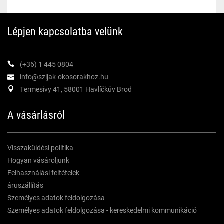
Lépjen kapcsolatba velünk
(+36) 1 445 0804
info@szijak-okosorakhoz.hu
Termesivy 41, 58001 Havlíčkův Brod
A vásárlásról
Visszaküldési politika
Hogyan vásároljunk
Felhasználási feltételek
áruszállítás
Személyes adatok feldolgozása
Személyes adatok feldolgozása - kereskedelmi kommunikáció