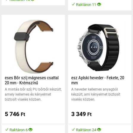
Raktáron 11
eses Bőr szíj mágneses csattal
esz Aplski heveder - Fekete, 20
20 mm - Krémszínű
mm
A mintás bőr szíj PU bőrből készült,
A heveder kellemes anyagból
amely kellemes és kényelmet
készült, ami kényelmet biztosít
biztosít viselés közben.
viselés közben.
5 746
3 349
Ft
Ft
Raktáron 6
Raktáron 24