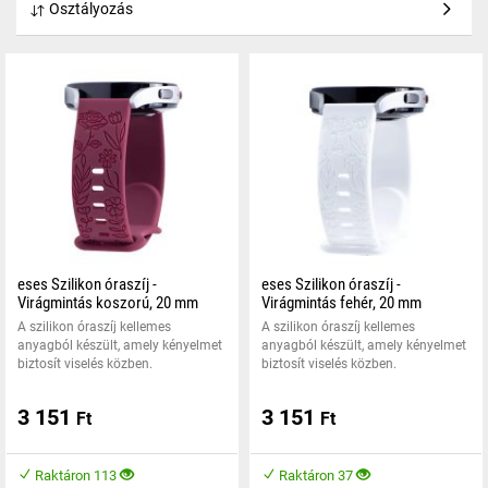
Osztályozás
eses Szilikon óraszíj -
eses Szilikon óraszíj -
Virágmintás koszorú, 20 mm
Virágmintás fehér, 20 mm
A szilikon óraszíj kellemes
A szilikon óraszíj kellemes
anyagból készült, amely kényelmet
anyagból készült, amely kényelmet
biztosít viselés közben.
biztosít viselés közben.
3 151
3 151
Ft
Ft
Raktáron 113
Raktáron 37