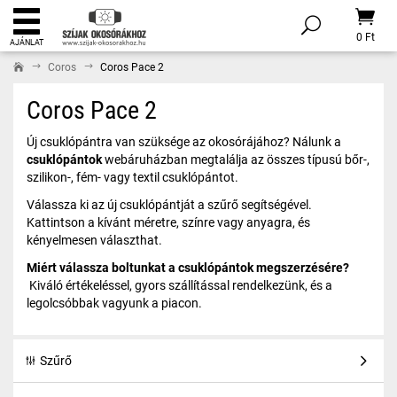
0 Ft
AJÁNLAT
Coros
Coros Pace 2
Coros Pace 2
Új csuklópántra van szüksége az okosórájához? Nálunk a
csuklópántok
webáruházban megtalálja az összes típusú bőr-,
szilikon-, fém- vagy textil csuklópántot.
Válassza ki az új csuklópántját a szűrő segítségével.
Kattintson a kívánt méretre, színre vagy anyagra, és
kényelmesen választhat.
Miért válassza boltunkat a csuklópántok megszerzésére?
Kiváló értékeléssel, gyors szállítással rendelkezünk, és a
legolcsóbbak vagyunk a piacon.
Szűrő