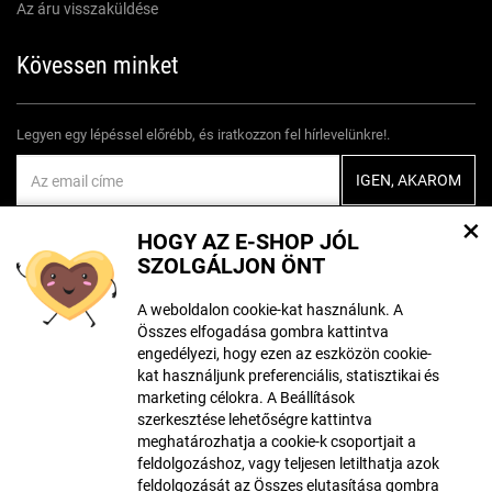
Az áru visszaküldése
Kövessen minket
Legyen egy lépéssel előrébb, és iratkozzon fel hírlevelünkre!.
Egyetértek
személyes adatok feldolgozásával
×
HOGY AZ E-SHOP JÓL
SZOLGÁLJON ÖNT
A weboldalon cookie-kat használunk. A
Összes elfogadása gombra kattintva
A tartalom létrehozásakor mesterséges intelligencia eszközöket
engedélyezi, hogy ezen az eszközön cookie-
használhattak. További információ
itt található
.
kat használjunk preferenciális, statisztikai és
marketing célokra. A Beállítások
szerkesztése lehetőségre kattintva
meghatározhatja a cookie-k csoportjait a
© Szerzői jog ECLIPSERA s.r.o.
feldolgozáshoz, vagy teljesen letilthatja azok
Minden jog fentartva
feldolgozását az Összes elutasítása gombra