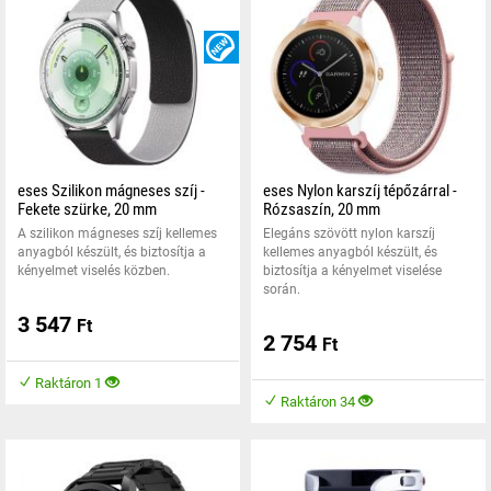
ÚJDONSÁG
eses Szilikon mágneses szíj -
eses Nylon karszíj tépőzárral -
Fekete szürke, 20 mm
Rózsaszín, 20 mm
A szilikon mágneses szíj kellemes
Elegáns szövött nylon karszíj
anyagból készült, és biztosítja a
kellemes anyagból készült, és
kényelmet viselés közben.
biztosítja a kényelmet viselése
során.
3 547
Ft
2 754
Ft
Raktáron 1
Raktáron 34