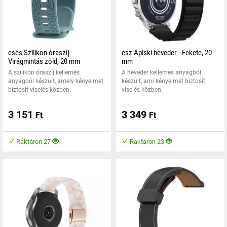
eses Szilikon óraszíj -
esz Aplski heveder - Fekete, 20
Virágmintás zöld, 20 mm
mm
A szilikon óraszíj kellemes
A heveder kellemes anyagból
anyagból készült, amely kényelmet
készült, ami kényelmet biztosít
biztosít viselés közben.
viselés közben.
3 151
3 349
Ft
Ft
Raktáron 27
Raktáron 23