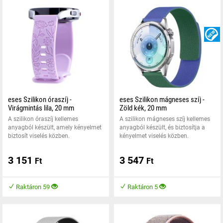
eses Szilikon óraszíj -
eses Szilikon mágneses szíj -
Virágmintás lila, 20 mm
Zöld kék, 20 mm
A szilikon óraszíj kellemes
A szilikon mágneses szíj kellemes
anyagból készült, amely kényelmet
anyagból készült, és biztosítja a
biztosít viselés közben.
kényelmet viselés közben.
3 151
3 547
Ft
Ft
Raktáron 59
Raktáron 5