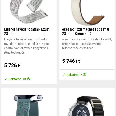
Milánói heveder csattal - Ezüst,
eses Bőr szíj mágneses csattal
20 mm
20 mm - Krémszínű
Elegáns heveder készült kiváló
A mintás bőr szíj PU bőrből készült,
rozsdamentes acélból, a heveder
amely kellemes és kényelmet
csattal van ellátva a kényelmes
biztosít viselés közben.
rögzítéshez, és
5 746
Ft
5 726
Ft
Raktáron 6
Raktáron 13