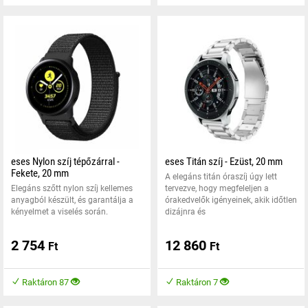
eses Nylon szíj tépőzárral -
eses Titán szíj - Ezüst, 20 mm
Fekete, 20 mm
A elegáns titán óraszíj úgy lett
Elegáns szőtt nylon szíj kellemes
tervezve, hogy megfeleljen a
anyagból készült, és garantálja a
órakedvelők igényeinek, akik időtlen
kényelmet a viselés során.
dizájnra és
2 754
12 860
Ft
Ft
Raktáron 87
Raktáron 7