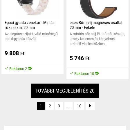
Epoxi gyanta zenekar - Mintás
eses Bőr szíj mágneses csattal
rózsaszín, 20 mm
20 mm - Fekete
Az elegáns szíjat kiváló minőségű
A mintás bőr szíj PU bőrből készült,
epoxi gyanta készíti.
amely kellemes és kényelmet
biztosít viselés közben.
9 808
Ft
5 746
Ft
Raktáron 2
Raktáron 10
TOVÁBBI MEGJELENÍTÉS 20
1
2
3
...
10