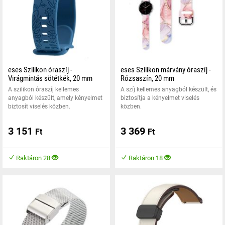
eses Szilikon óraszíj -
eses Szilikon márvány óraszíj -
Virágmintás sötétkék, 20 mm
Rózsaszín, 20 mm
A szilikon óraszíj kellemes
A szíj kellemes anyagból készült, és
anyagból készült, amely kényelmet
biztosítja a kényelmet viselés
biztosít viselés közben.
közben.
3 151
3 369
Ft
Ft
Raktáron 28
Raktáron 18