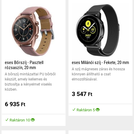
eses Bőrszíj - Pasztell
eses Milánói szíj - Fekete, 20 mm
rózsaszín, 20 mm
A szíj mágneses záras és hossza
A bőrszíj mintázattal PU bőrből
könnyen állítható a csat
készült, amely kellemes és
elmozdításával.
biztosítja a kényelmet viselés
közben.
3 547
Ft
6 935
Ft
Raktáron 5
Raktáron 10