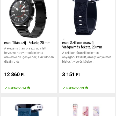
eses Titán szíj - Fekete, 20 mm
eses Szilikon óraszíj -
Virágmintás fekete, 20 mm
A elegáns titán óraszíj úgy lett
tervezve, hogy megfeleljen a
A szilikon óraszíj kellemes
órakedvelők igényeinek, akik időtlen
anyagból készült, amely kényelmet
dizájnra és
biztosít viselés közben.
12 860
3 151
Ft
Ft
Raktáron 14
Raktáron 23