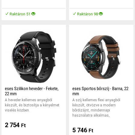
Raktáron 51
Raktáron 98
eses Szilikon heveder - Fekete,
eses Sportos bőrszíj - Barna, 22
22 mm
mm
A heveder kellemes anyagból
A szíj kellemes flexi anyagból
készült, és biztosítja a kényelmet
készült, ötvözve a modern
viselés közben.
bőrdizájnt, mindennapi
használatra alkalmas,
2 754
Ft
5 746
Ft