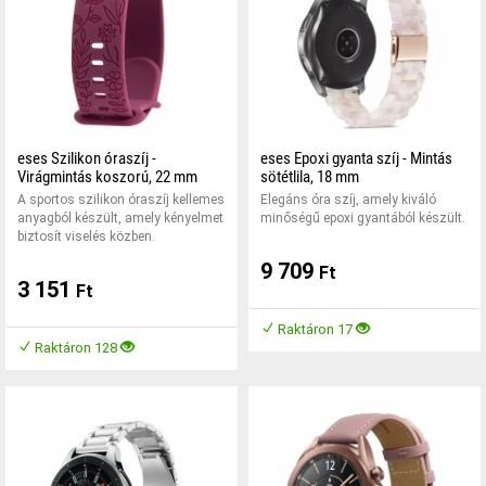
eses Szilikon óraszíj -
eses Epoxi gyanta szíj - Mintás
Virágmintás koszorú, 22 mm
sötétlila, 18 mm
A sportos szilikon óraszíj kellemes
Elegáns óra szíj, amely kiváló
anyagból készült, amely kényelmet
minőségű epoxi gyantából készült.
biztosít viselés közben.
9 709
Ft
3 151
Ft
Raktáron 17
Raktáron 128