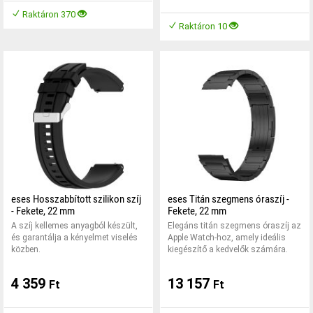
Raktáron 370
Raktáron 10
eses Hosszabbított szilikon szíj
eses Titán szegmens óraszíj -
- Fekete, 22 mm
Fekete, 22 mm
A szíj kellemes anyagból készült,
Elegáns titán szegmens óraszíj az
és garantálja a kényelmet viselés
Apple Watch-hoz, amely ideális
közben.
kiegészítő a kedvelők számára.
4 359
13 157
Ft
Ft