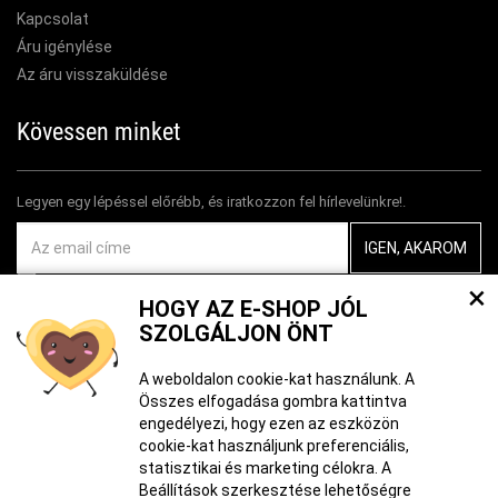
Kapcsolat
Áru igénylése
Az áru visszaküldése
Kövessen minket
Legyen egy lépéssel előrébb, és iratkozzon fel hírlevelünkre!.
Egyetértek
személyes adatok feldolgozásával
×
HOGY AZ E-SHOP JÓL
SZOLGÁLJON ÖNT
A weboldalon cookie-kat használunk. A
Összes elfogadása gombra kattintva
A tartalom létrehozásakor mesterséges intelligencia eszközöket
engedélyezi, hogy ezen az eszközön
használhattak. További információ
itt található
.
cookie-kat használjunk preferenciális,
statisztikai és marketing célokra. A
Beállítások szerkesztése lehetőségre