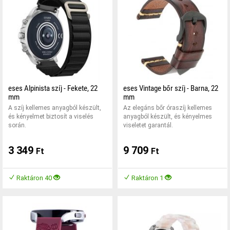
eses Alpinista szíj - Fekete, 22
eses Vintage bőr szíj - Barna, 22
mm
mm
A szíj kellemes anyagból készült,
Az elegáns bőr óraszíj kellemes
és kényelmet biztosít a viselés
anyagból készült, és kényelmes
során.
viseletet garantál.
3 349
9 709
Ft
Ft
Raktáron 40
Raktáron 1