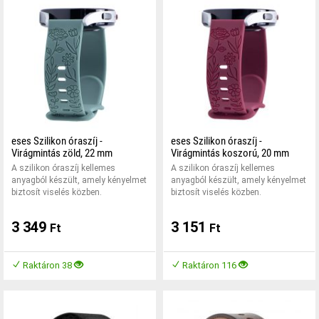
eses Szilikon óraszíj -
eses Szilikon óraszíj -
Virágmintás zöld, 22 mm
Virágmintás koszorú, 20 mm
A szilikon óraszíj kellemes
A szilikon óraszíj kellemes
anyagból készült, amely kényelmet
anyagból készült, amely kényelmet
biztosít viselés közben.
biztosít viselés közben.
3 349
3 151
Ft
Ft
Raktáron 38
Raktáron 116