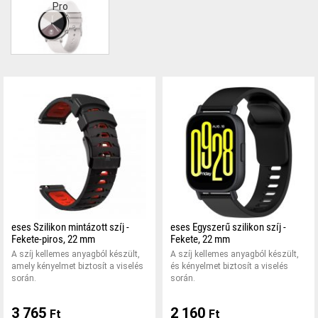
Pro
eses Szilikon mintázott szíj -
eses Egyszerű szilikon szíj -
Fekete-piros, 22 mm
Fekete, 22 mm
A szíj kellemes anyagból készült,
A szíj kellemes anyagból készült,
amely kényelmet biztosít a viselés
és kényelmet biztosít a viselés
során.
során.
3 765
2 160
Ft
Ft