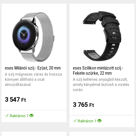
eses Milánói szíj - Ezüst, 20 mm
eses Szilikon mintázott szíj -
Fekete-szürke, 22 mm
A szíj mágneses záras és hossza
könnyen állítható a csat
A szíj kellemes anyagból készült,
elmozdításával.
amely kényelmet biztosít a viselés
során.
3 547
Ft
3 765
Ft
Raktáron 1
Raktáron 1