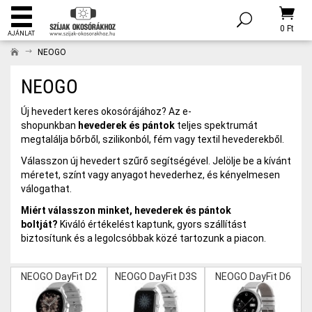
0 Ft
AJÁNLAT
NEOGO
NEOGO
Új hevedert keres okosórájához? Az e-
shopunkban
hevederek és pántok
teljes spektrumát
megtalálja bőrből, szilikonból, fém vagy textil hevederekből.
Válasszon új hevedert szűrő segítségével. Jelölje be a kívánt
méretet, színt vagy anyagot hevederhez, és kényelmesen
válogathat.
Miért válasszon minket, hevederek és pántok
boltját?
Kiváló értékelést kaptunk, gyors szállítást
biztosítunk és a legolcsóbbak közé tartozunk a piacon.
NEOGO DayFit D2
NEOGO DayFit D3S
NEOGO DayFit D6