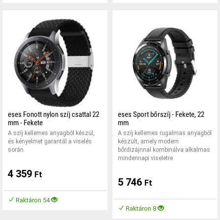
eses Fonott nylon szíj csattal 22
eses Sport bőrszíj - Fekete, 22
mm - Fekete
mm
A szíj kellemes anyagból készül,
A szíj kellemes rugalmas anyagból
és kényelmet garantál a viselés
készült, amely modern
során.
bőrdizájnnal kombinálva alkalmas
mindennapi viseletre
4 359
Ft
5 746
Ft
Raktáron 54
Raktáron 8