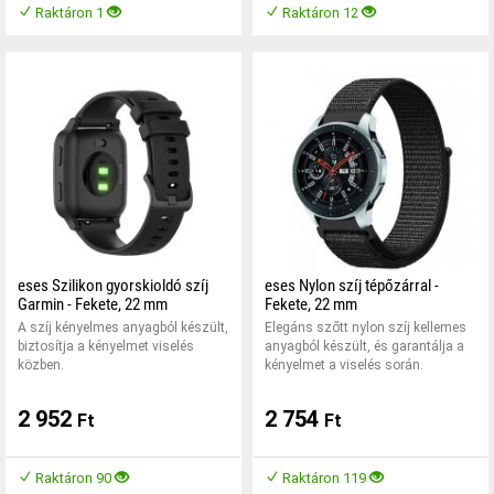
Raktáron 1
Raktáron 12
eses Szilikon gyorskioldó szíj
eses Nylon szíj tépőzárral -
Garmin - Fekete, 22 mm
Fekete, 22 mm
A szíj kényelmes anyagból készült,
Elegáns szőtt nylon szíj kellemes
biztosítja a kényelmet viselés
anyagból készült, és garantálja a
közben.
kényelmet a viselés során.
2 952
2 754
Ft
Ft
Raktáron 90
Raktáron 119