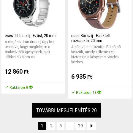
eses Titán szíj - Ezüst, 20 mm
eses Bőrszíj - Pasztell
rózsaszín, 20 mm
A elegáns titán óraszíj úgy lett
tervezve, hogy megfeleljen a
A bőrszíj mintázattal PU bőrből
órakedvelők igényeinek, akik
készült, amely kellemes és
időtlen dizájnra és
biztosítja a kényelmet viselés
közben.
12 860
Ft
6 935
Ft
Raktáron 8
Raktáron 13
TOVÁBBI MEGJELENÍTÉS 20
1
2
3
...
29