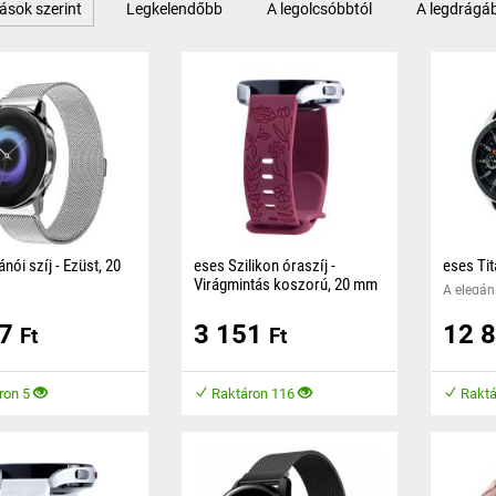
ások szerint
Legkelendőbb
A legolcsóbbtól
A legdrágá
nói szíj - Ezüst, 20
eses Szilikon óraszíj -
eses Tit
Virágmintás koszorú, 20 mm
A elegáns
ágneses záras és
A szilikon óraszíj kellemes
tervezve
47
3 151
12 
nnyen állítható a csat
anyagból készült, amely
órakedve
Ft
Ft
ásával.
kényelmet biztosít viselés
időtlen d
közben.
ron 5
Raktáron 116
Raktá