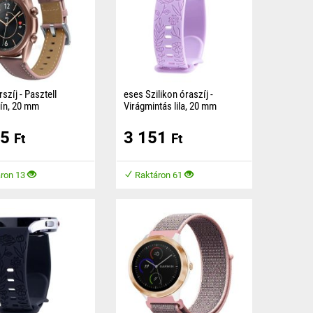
szíj - Pasztell
eses Szilikon óraszíj -
ín, 20 mm
Virágmintás lila, 20 mm
j mintázattal PU bőrből
A szilikon óraszíj kellemes
35
3 151
 amely kellemes és
anyagból készült, amely
Ft
Ft
a a kényelmet viselés
kényelmet biztosít viselés
közben.
ron 13
Raktáron 61