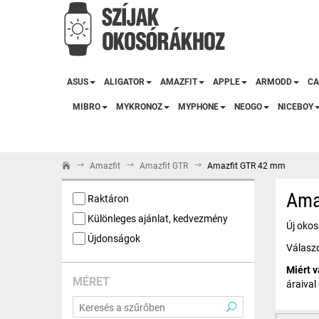
ASUS
ALIGATOR
AMAZFIT
APPLE
ARMODD
CA
MIBRO
MYKRONOZ
MYPHONE
NEOGO
NICEBOY
Amazfit
Amazfit GTR
Amazfit GTR 42 mm
Ama
Raktáron
Különleges ajánlat, kedvezmény
Új oko
Újdonságok
Válaszd
Miért 
MÉRET
áraival