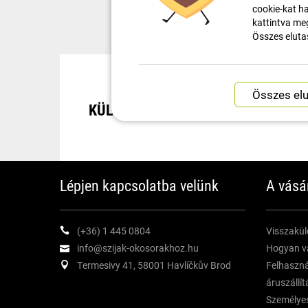
cookie-kat ha
kattintva meg
Összes eluta
KÜLDEMÉNYKÖVETÉS
Lépjen kapcsolatba velünk
A vásá
(+36) 1 445 0804
Visszaküld
info@szijak-okosorakhoz.hu
Hogyan v
Termesivy 41, 58001 Havlíčkův Brod
Felhasznál
áruszállít
Személyes