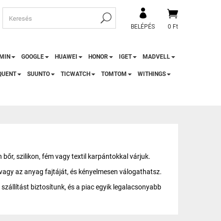
BELÉPÉS
0 Ft
MIN
GOOGLE
HUAWEI
HONOR
IGET
MADVELL
QUENT
SUUNTO
TICWATCH
TOMTOM
WITHINGS
bőr, szilikon, fém vagy textil karpántokkal várjuk.
nt vagy az anyag fajtáját, és kényelmesen válogathatsz.
szállítást biztosítunk, és a piac egyik legalacsonyabb