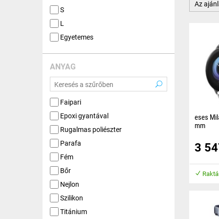
Az ajánl
S
L
Egyetemes
ANYAG
Faipari
Epoxi gyantával
eses Milá
mm
Rugalmas poliészter
A szíj m
Parafa
3 5
hossza kö
elmozdít
Fém
Bőr
Raktá
Nejlon
Szilikon
Titánium