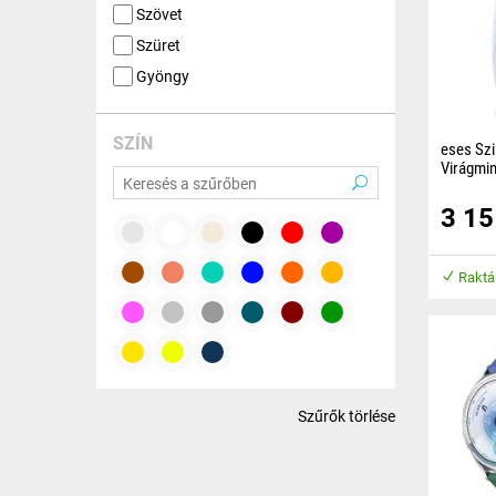
Szövet
Szüret
Gyöngy
SZÍN
eses Szi
Virágmin
A sziliko
3 1
anyagból
kényelmet
közben.
Raktá
Szűrők törlése