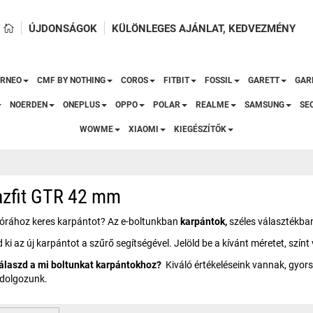
ÚJDONSÁGOK
KÜLÖNLEGES AJÁNLAT, KEDVEZMÉNY
RNEO
CMF BY NOTHING
COROS
FITBIT
FOSSIL
GARETT
GAR
NOERDEN
ONEPLUS
OPPO
POLAR
REALME
SAMSUNG
SE
WOWME
XIAOMI
KIEGÉSZÍTŐK
zfit GTR 42 mm
sórához keres karpántot? Az e-boltunkban
karpántok,
széles választékban 
 ki az új karpántot a szűrő segítségével. Jelöld be a kívánt méretet, szí
válaszd a mi boltunkat karpántokhoz?
Kiváló értékeléseink vannak, gyors 
 dolgozunk.