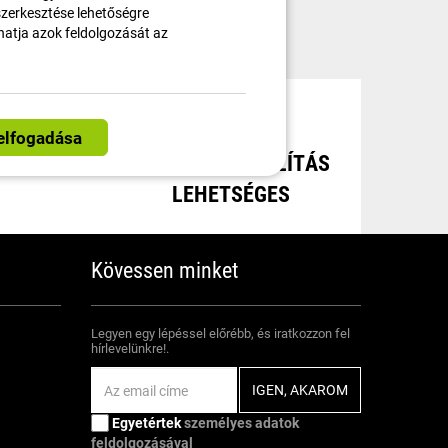
 szerkesztése lehetőségre
thatja azok feldolgozását az
AT
INGYENES SZÁLLÍTÁS
LEHETSÉGES
Kövessen minket
Legyen egy lépéssel előrébb, és iratkozzon fel
hírlevelünkre!.
Egyetértek
személyes adatok
feldolgozásával