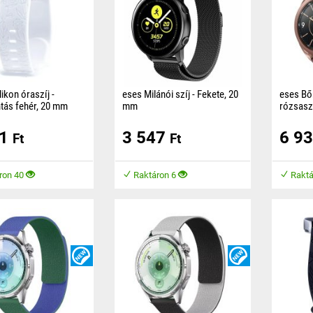
likon óraszíj -
eses Milánói szíj - Fekete, 20
eses Bőr
tás fehér, 20 mm
mm
rózsasz
n óraszíj kellemes
A szíj mágneses záras és
A bőrszí
51
3 547
6 9
 készült, amely
hossza könnyen állítható a csat
készült,
Ft
Ft
 biztosít viselés
elmozdításával.
biztosítj
közben.
ron 40
Raktáron 6
Raktá
ÚJDONSÁG
ÚJDONSÁG