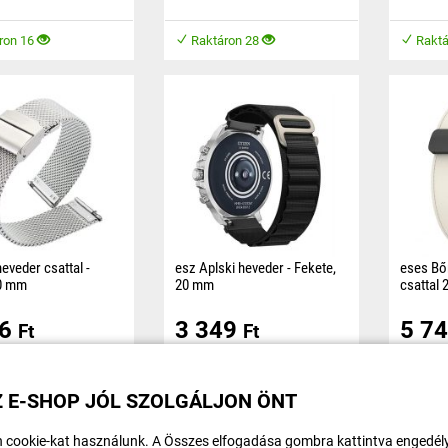
izájnra és
közben.
ron 16
Raktáron 28
Raktá
heveder csattal -
esz Aplski heveder - Fekete,
eses Bő
20 mm
20 mm
csattal
eveder készült kiváló
A heveder kellemes anyagból
A mintás
26
3 349
5 7
ntes acélból, a
készült, ami kényelmet biztosít
készült,
Ft
Ft
sattal van ellátva a
viselés közben.
kényelmet
s rögzítéshez, és
közben.
ron 14
Raktáron 24
Raktá
 E-SHOP JÓL SZOLGÁLJON ÖNT
termékek
TOVÁBBI MEGJELENÍTÉ
 cookie-kat használunk. A Összes elfogadása gombra kattintva engedély