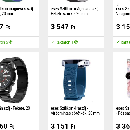
likon mágneses szíj -
eses Szilikon mágneses szíj -
eses Szi
k, 20 mm
Fekete szürke, 20 mm
Virágmi
n mágneses szíj
A szilikon mágneses szíj
A sziliko
47
3 547
3 1
anyagból készült, és
kellemes anyagból készült, és
anyagból
Ft
Ft
a a kényelmet viselés
biztosítja a kényelmet viselés
kényelmet
közben.
közben.
ron 5
Raktáron 1
Raktá
n szíj - Fekete, 20
eses Szilikon óraszíj -
eses Szi
Virágmintás sötétkék, 20 mm
- Rózsa
 titán óraszíj úgy lett
A szilikon óraszíj kellemes
A szíj k
860
3 151
3 3
 hogy megfeleljen a
anyagból készült, amely
készült, 
Ft
Ft
ők igényeinek, akik
kényelmet biztosít viselés
kényelme