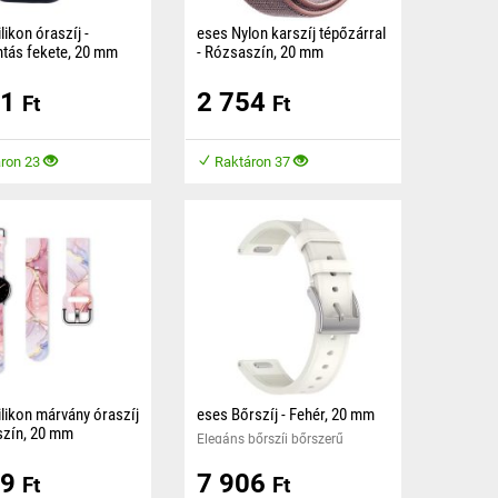
likon óraszíj -
eses Nylon karszíj tépőzárral
ntás fekete, 20 mm
- Rózsaszín, 20 mm
n óraszíj kellemes
Elegáns szövött nylon karszíj
51
2 754
 készült, amely
kellemes anyagból készült, és
Ft
Ft
 biztosít viselés
biztosítja a kényelmet viselése
során.
ron 23
Raktáron 37
likon márvány óraszíj
eses Bőrszíj - Fehér, 20 mm
szín, 20 mm
Elegáns bőrszíj bőrszerű
ellemes anyagból
megjelenéssel, mindennapi
69
7 906
és biztosítja a
stílushoz és formális
Ft
Ft
t viselés közben.
alkalmakhoz – kényelmes,