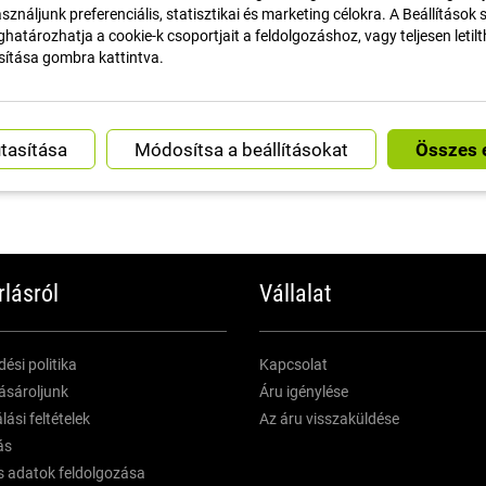
sználjunk preferenciális, statisztikai és marketing célokra. A Beállítások
határozhatja a cookie-k csoportjait a feldolgozáshoz, vagy teljesen letil
sítása gombra kattintva.
Módosítsa a beállításokat
GYORS SZÁLLÍTÁS
ÜGYFÉLSZOLGÁL
rlásról
Vállalat
ési politika
Kapcsolat
ásároljunk
Áru igénylése
ási feltételek
Az áru visszaküldése
ás
 adatok feldolgozása