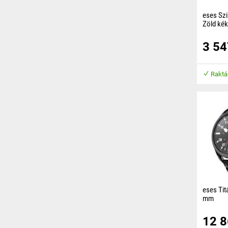
eses Szi
Zöld ké
A sziliko
3 5
kellemes 
biztosítj
közben.
Raktá
eses Titá
mm
A elegáns
12 
tervezve,
órakedvel