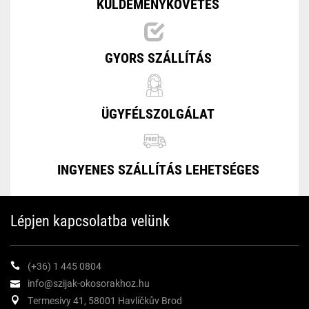
KÜLDEMÉNYKÖVETÉS
GYORS SZÁLLÍTÁS
ÜGYFÉLSZOLGÁLAT
INGYENES SZÁLLÍTÁS LEHETSÉGES
Lépjen kapcsolatba velünk
(+36) 1 445 0804
info@szijak-okosorakhoz.hu
Termesivy 41, 58001 Havlíčkův Brod