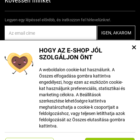
Legyen egy lépéssel előrébb, és iratkozzon fel hírlevelünkre!.
Egyetértek
személyes adatok feldolgozásával
×
HOGY AZ E-SHOP JÓL
SZOLGÁLJON ÖNT
A weboldalon cookie-kat használunk. A
Összes elfogadása gombra kattintva
A tartalom létrehozásakor mesterséges intelligencia eszközöket
engedélyezi, hogy ezen az eszközön cookie-
használhattak. További információ
itt található
.
kat használjunk preferenciális, statisztikai és
marketing célokra. A Beállítások
szerkesztése lehetőségre kattintva
meghatározhatja a cookie-k csoportjait a
© Szerzői jog ECLIPSERA s.r.o.
feldolgozáshoz, vagy teljesen letilthatja azok
Minden jog fentartva
feldolgozását az Összes elutasítása gombra
kattintva.
Klasszikus verzió megjelenítése