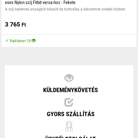
eses Nylon szíj Fitbit versa-hoz - Fekete
A szíj kellemes anyagból készült és biztosítja a kényelmet viselés közben.
3 765
Ft
Raktáron 10
KÜLDEMÉNYKÖVETÉS
GYORS SZÁLLÍTÁS