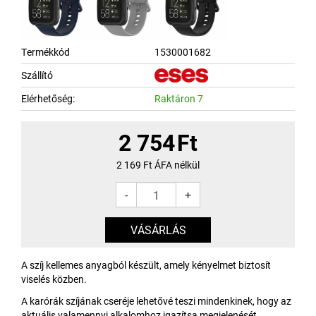
Termékkód
1530001682
Szállító
Elérhetőség:
Raktáron 7
2 754
Ft
2 169
Ft ÁFA nélkül
-
+
A szíj kellemes anyagból készült, amely kényelmet biztosít
viselés közben.
A karórák szíjának cseréje lehetővé teszi mindenkinek, hogy az
aktuális valamennyi alkalomhoz igazítsa megjelenését.