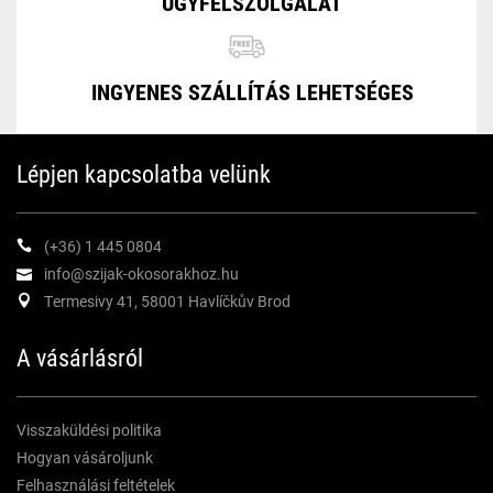
ÜGYFÉLSZOLGÁLAT
INGYENES SZÁLLÍTÁS LEHETSÉGES
Lépjen kapcsolatba velünk
(+36) 1 445 0804
info@szijak-okosorakhoz.hu
Termesivy 41, 58001 Havlíčkův Brod
A vásárlásról
Visszaküldési politika
Hogyan vásároljunk
Felhasználási feltételek