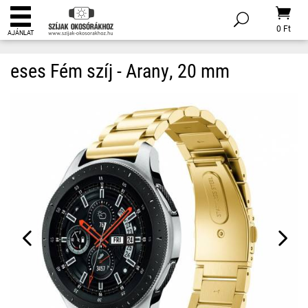
0 Ft
AJÁNLAT
eses Fém szíj - Arany, 20 mm