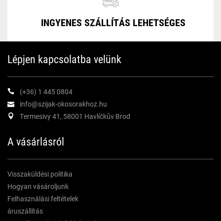
WowME Watch TSc
Xiaomi Haylou Bling LS12
INGYENES SZÁLLÍTÁS LEHETSÉGES
Xiaomi Haylou LS02
Xiaomi Haylou LS11 RS4 Plus
Xiaomi Haylou LS12 RS4
Lépjen kapcsolatba velünk
(+36) 1 445 0804
info@szijak-okosorakhoz.hu
Termesivy 41, 58001 Havlíčkův Brod
A vásárlásról
Visszaküldési politika
Hogyan vásároljunk
Felhasználási feltételek
áruszállítás