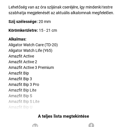
Lehetőség van az óra szíjának cseréjére, így mindenki testre
szabhatja megjelenését az aktuális alkalomnak megfelelően.
Szíj szélessége:
20 mm
Körömkerületre:
15 - 21 cm
Alkalmas:
Aligator Watch Care (TD-20)
Aligator Watch Life (Y65)
Amazfit Active
Amazfit Active 2
Amazfit Active 3 Premium
Amazfit Bip
Amazfit Bip 3
Amazfit Bip 3 Pro
Amazfit Bip Lite
Amazfit Bip S
Amazfit Bip S Lite
Amazfit Bip U
Amazfit Bip U Pro
Amazfit GTR 42 mm
Amazfit GTR Mini