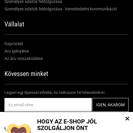
Személyes adatok feldolgozása
Személyes adatok feldolgozása - kereskedelmi kommunikáció
Vállalat
Kapcsolat
Áru igénylése
Az áru visszaküldése
Kövessen minket
Legyen egy lépéssel előrébb, és iratkozzon fel hírlevelünkre!.
Egyetértek
személyes adatok feldolgozásával
×
HOGY AZ E-SHOP JÓL
SZOLGÁLJON ÖNT