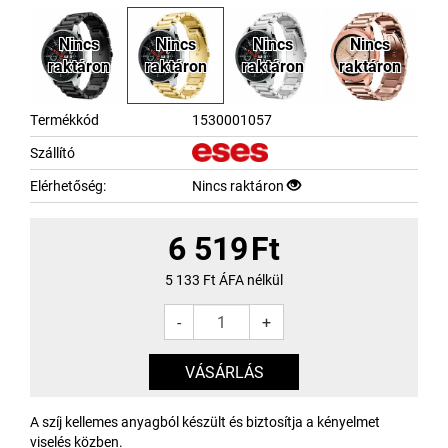
Nincs
Nincs
Nincs
Nincs
raktáron
raktáron
raktáron
raktáron
Termékkód
1530001057
Szállító
Elérhetőség:
Nincs raktáron
6 519
Ft
5 133
Ft ÁFA nélkül
-
+
A szíj kellemes anyagból készült és biztosítja a kényelmet
viselés közben.