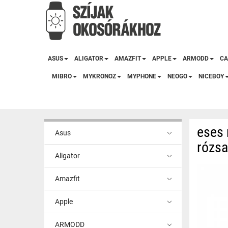
ASUS
ALIGATOR
AMAZFIT
APPLE
ARMODD
CA
MIBRO
MYKRONOZ
MYPHONE
NEOGO
NICEBOY
eses
Asus
rózsa
Aligator
Amazfit
Apple
ARMODD