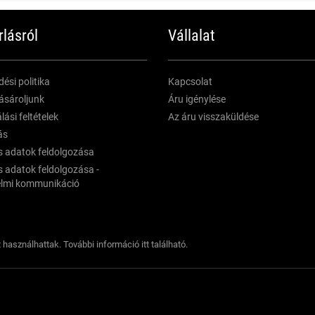
rlásról
Vállalat
ési politika
Kapcsolat
ásároljunk
Áru igénylése
ási feltételek
Az áru visszaküldése
ás
 adatok feldolgozása
 adatok feldolgozása -
elmi kommunikáció
t használhattak. További információ
itt található
.