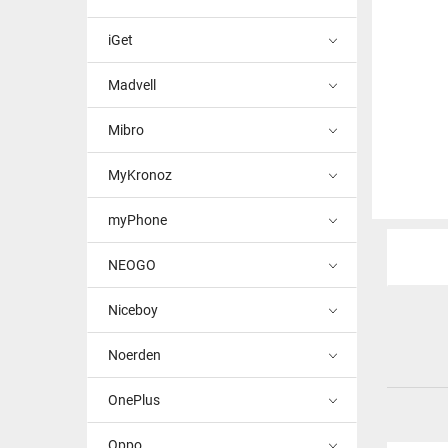
iGet
Madvell
Mibro
MyKronoz
myPhone
NEOGO
Niceboy
Noerden
OnePlus
Oppo