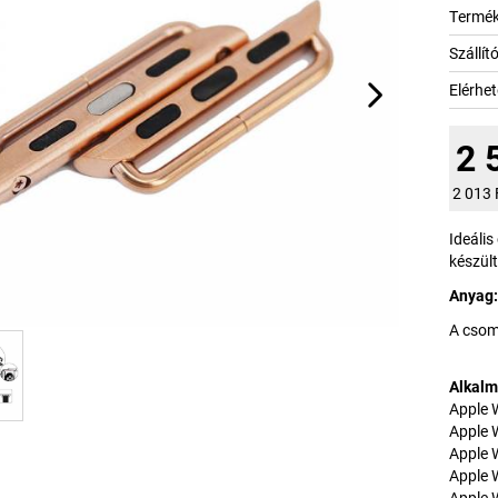
Termé
Szállít
Elérhe
2 
2 013
Ideáli
készült
Anyag:
A csom
Alkalm
Apple 
Apple
Apple 
Apple 
Apple 