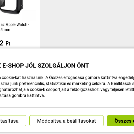
az Apple Watch -
 44 mm
 amely nemcsak a
52
 hanem az
Ft
nak széleit is
gosan védi.
ron 39
 E-SHOP JÓL SZOLGÁLJON ÖNT
 cookie-kat használunk. A Összes elfogadása gombra kattintva engedély
sználjunk preferenciális, statisztikai és marketing célokra. A Beállítások
határozhatja a cookie-k csoportjait a feldolgozáshoz, vagy teljesen letil
sítása gombra kattintva.
GYORS SZÁLLÍTÁS
ÜGYFÉLSZOLGÁL
Módosítsa a beállításokat