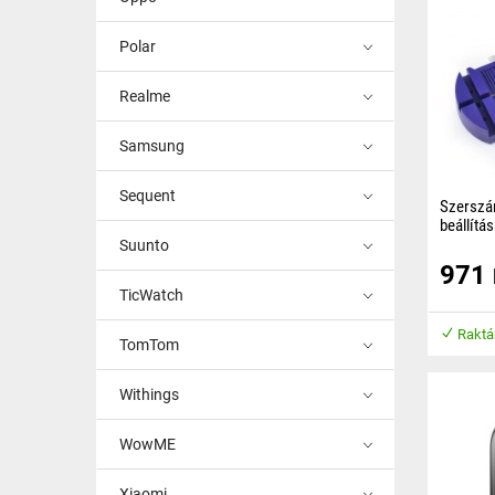
Polar
Realme
Samsung
Sequent
Szerszám
beállítá
órákhoz
Suunto
971
A keretes
szerszám
TicWatch
eltávolítá
hosszát.
Raktá
TomTom
Withings
WowME
Xiaomi