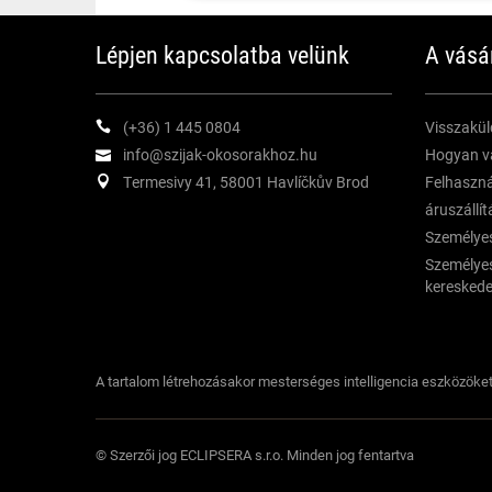
Lépjen kapcsolatba velünk
A vásá
(+36) 1 445 0804
Visszaküld
info@szijak-okosorakhoz.hu
Hogyan v
Termesivy 41, 58001 Havlíčkův Brod
Felhasznál
áruszállít
Személyes
Személyes
keresked
A tartalom létrehozásakor mesterséges intelligencia eszközöke
© Szerzői jog ECLIPSERA s.r.o.
Minden jog fentartva