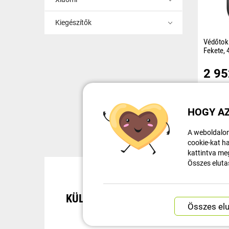
Kiegészítők
Védőtok 
Fekete,
Védőtok,
2 9
kijelzőt,
okosórájá
biztonsá
Raktá
HOGY AZ
A weboldalon
cookie-kat ha
kattintva meg
Összes eluta
KÜLDEMÉNYKÖVETÉS