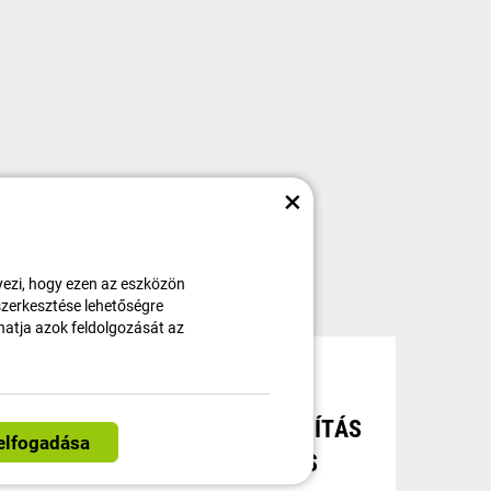
×
ezi, hogy ezen az eszközön
 szerkesztése lehetőségre
thatja azok feldolgozását az
AT
INGYENES SZÁLLÍTÁS
LEHETSÉGES