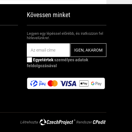
Kövessen minket
Legyen egy lépéssel előrébb, és iratkozzon fel
hírlevelünkre!.
Egyetértek
személyes adatok
feldolgozásával
Létrehozta
Rendszer