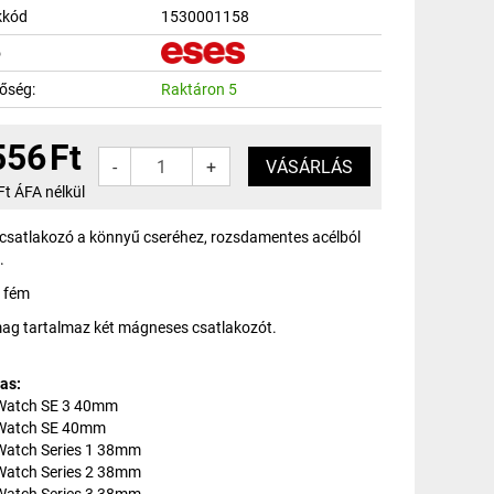
kkód
1530001158
ó
tőség:
Raktáron 5
556
Ft
-
+
Ft ÁFA nélkül
s csatlakozó a könnyű cseréhez, rozsdamentes acélból
.
fém
ag tartalmaz két mágneses csatlakozót.
as:
Watch SE 3 40mm
 Watch SE 40mm
Watch Series 1 38mm
Watch Series 2 38mm
Watch Series 3 38mm