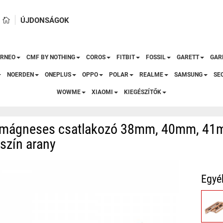
ÚJDONSÁGOK
RNEO
CMF BY NOTHING
COROS
FITBIT
FOSSIL
GARETT
GAR
NOERDEN
ONEPLUS
OPPO
POLAR
REALME
SAMSUNG
SE
WOWME
XIAOMI
KIEGÉSZÍTŐK
 mágneses csatlakozó 38mm, 40mm, 41mm
szín arany
Egyé