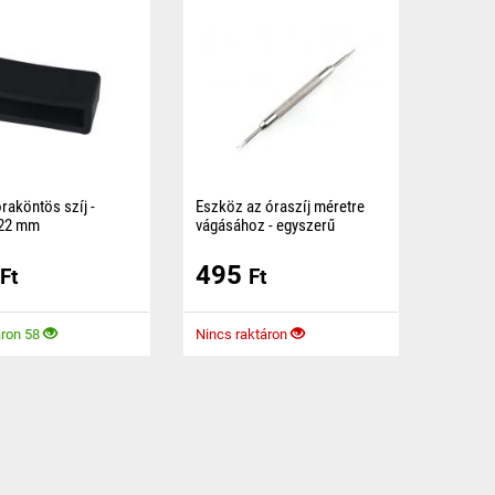
óraköntös szíj -
Eszköz az óraszíj méretre
 22 mm
vágásához - egyszerű
sítő szilikon óraköntös
Egyszerű és precíz eszköz,
495
mm széles szíjakhoz.
amely lehetővé teszi a tengelyek
Ft
Ft
gyors cseréjét gyorskioldás
nélkül, és a különböző
ron 58
Nincs raktáron