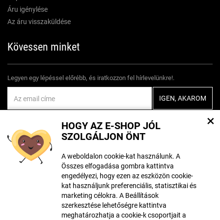
Áru igénylése
Az áru visszaküldése
Kövessen minket
Legyen egy lépéssel előrébb, és iratkozzon fel hírlevelünkre!.
Egyetértek
személyes adatok feldolgozásával
×
HOGY AZ E-SHOP JÓL
SZOLGÁLJON ÖNT
A weboldalon cookie-kat használunk. A
Összes elfogadása gombra kattintva
engedélyezi, hogy ezen az eszközön cookie-
A tartalom létrehozásakor mesterséges intelligencia eszközöket
használhattak. További információ
itt található
.
kat használjunk preferenciális, statisztikai és
marketing célokra. A Beállítások
szerkesztése lehetőségre kattintva
meghatározhatja a cookie-k csoportjait a
© Szerzői jog ECLIPSERA s.r.o.