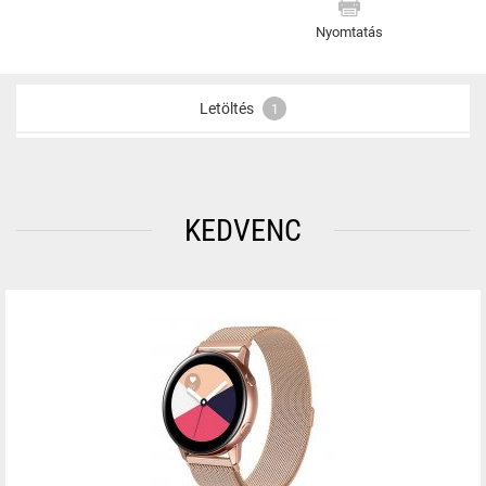
Amazfit GTS 2 Mini
Amazfit GTS 2e
Nyomtatás
Amazfit GTS 3
Amazfit GTS 4
Amazfit GTS 4 Mini
Letöltés
1
Amazfit Cheetah 2 Pro
Amazfit Cheetah Winner (square)
Amazfit Neo
Amazfit Zepp E Round (Circle)
Amazfit Zepp E Square (Quadrate)
KEDVENC
ARMODD Slowatch
ARMODD Squarz 9 Pro
CARNEO Gear+ 2nd Gen
CARNEO Heiloo HR+
Coros Apex 2
Coros Apex 42 mm
Coros Pace 2
Fossil Q Gazer
Garett Classy
Garett Férfi Elegance RT
Garett Férfi Style
Garett Lady Elegance RT
Garett Női Paula