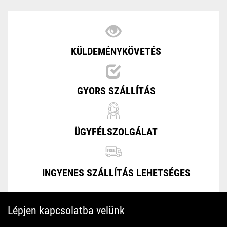
Xiaomi Haylou LS11 RS4 Plus
Xiaomi Haylou LS12 RS4
KÜLDEMÉNYKÖVETÉS
GYORS SZÁLLÍTÁS
ÜGYFÉLSZOLGÁLAT
INGYENES SZÁLLÍTÁS LEHETSÉGES
Lépjen kapcsolatba velünk