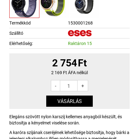
Termékkód
1530001268
Szállító
Elérhetőség:
Raktáron 15
2 754
Ft
2 169
Ft ÁFA nélkül
-
+
Elegáns szövött nylon karszíj kellemes anyagból készült, és
biztosítja a kényelmet viselése során.
A karóra szíjának cseréjének lehetősége biztosítja, hogy bárki a
jelenlegi alkalomhoz illően módosíthassa a megjelenését.