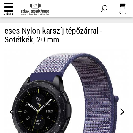
0 Ft
AJÁNLAT
eses Nylon karszíj tépőzárral -
Sötétkék, 20 mm